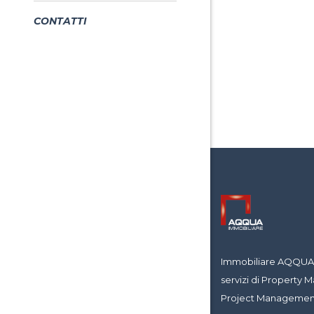
CONTATTI
Immobiliare AQQUA è
servizi di Propert
Project Management