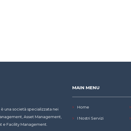
MAIN MENU
Home
 una società specializzata nei
y Management, Asset Management,
I Nostri Servizi
 e Facility Management.