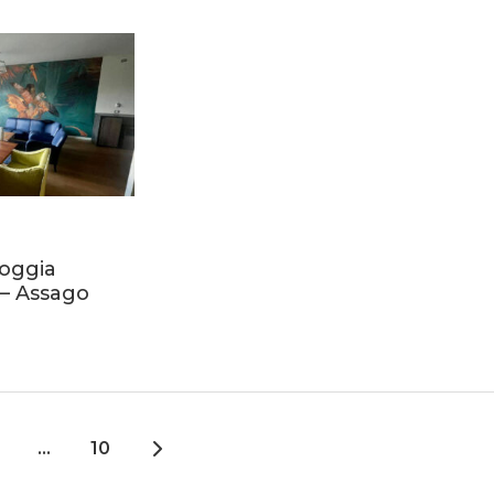
Roggia
– Assago
…
10