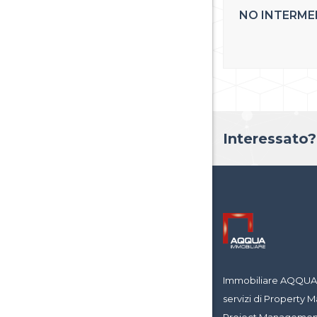
NO INTERMED
Interessato?
Immobiliare AQQUA è
servizi di Propert