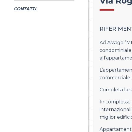
Via Rog
CONTATTI
RIFERIMENT
Ad Assago “MM 
condominiale,
all’appartame
L’appartament
commerciale.
Completa la 
In complesso 
internazional
miglior edifici
Appartamento 