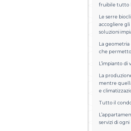
fruibile tutto 
Le serre biocl
accogliere gli
soluzioni impi
La geometria e
che permetton
L’impianto di 
La produzione
mentre quella
e climatizzazi
Tutto il cond
L’appartament
servizi di ogn