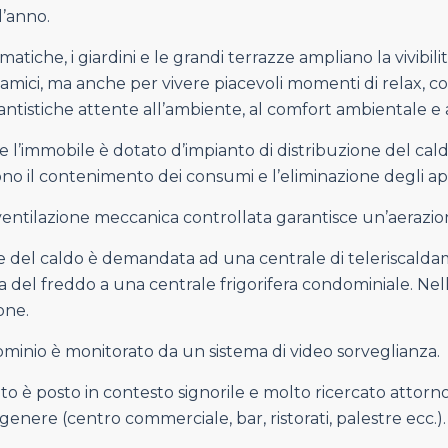
l’anno.
imatiche, i giardini e le grandi terrazze ampliano la vivibil
 amici, ma anche per vivere piacevoli momenti di relax, cos
antistiche attente all’ambiente, al comfort ambientale e 
 l’immobile è dotato d’impianto di distribuzione del caldo
o il contenimento dei consumi e l’eliminazione degli ap
ventilazione meccanica controllata garantisce un’aerazion
 del caldo è demandata ad una centrale di teleriscaldam
 del freddo a una centrale frigorifera condominiale. Ne
one.
ominio è monitorato da un sistema di video sorveglianza.
o è posto in contesto signorile e molto ricercato atto
i genere (centro commerciale, bar, ristorati, palestre ecc.).