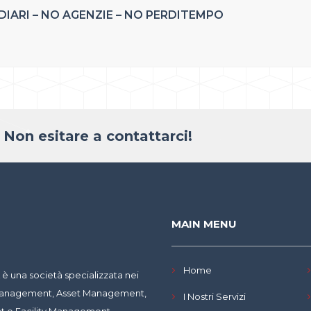
IARI – NO AGENZIE – NO PERDITEMPO
 Non esitare a contattarci!
MAIN MENU
Home
 una società specializzata nei
y Management, Asset Management,
I Nostri Servizi